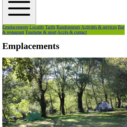
Emplacements
Locatifs
Tarifs
Randonneurs
Activités & services
Bar
& restaurant
Tourisme & sport
Accès & contact
Emplacements